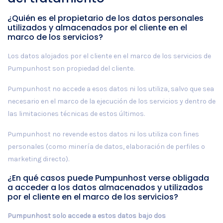
¿Quién es el propietario de los datos personales
utilizados y almacenados por el cliente en el
marco de los servicios?
Los datos alojados por el cliente en el marco de los servicios de
Pumpunhost son propiedad del cliente.
Pumpunhost no accede a esos datos ni los utiliza, salvo que sea
necesario en el marco de la ejecución de los servicios y dentro de
las limitaciones técnicas de estos últimos.
Pumpunhost no revende estos datos ni los utiliza con fines
personales (como minería de datos, elaboración de perfiles o
marketing directo).
¿En qué casos puede Pumpunhost verse obligada
a acceder a los datos almacenados y utilizados
por el cliente en el marco de los servicios?
Pumpunhost solo accede a estos datos bajo dos