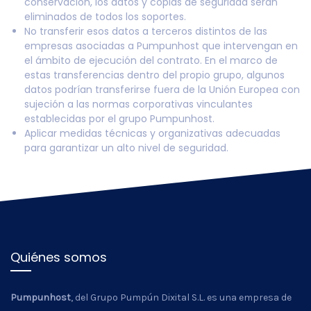
conservación, los datos y copias de seguridad serán
eliminados de todos los soportes.
No transferir esos datos a terceros distintos de las
empresas asociadas a Pumpunhost que intervengan en
el ámbito de ejecución del contrato. En el marco de
estas transferencias dentro del propio grupo, algunos
datos podrían transferirse fuera de la Unión Europea con
sujeción a las normas corporativas vinculantes
establecidas por el grupo Pumpunhost.
Aplicar medidas técnicas y organizativas adecuadas
para garantizar un alto nivel de seguridad.
Quiénes somos
Pumpunhost
, del Grupo Pumpún Dixital S.L. es una empresa de